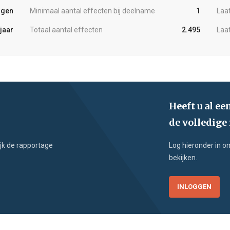
ngen
Minimaal aantal effecten bij deelname
1
Laa
jaar
Totaal aantal effecten
2.495
Laa
Heeft u al ee
de volledige
jk de rapportage
Log hieronder in o
bekijken.
INLOGGEN