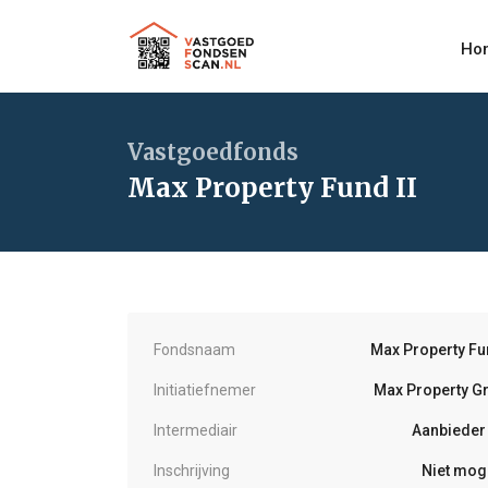
Ho
Vastgoedfonds
Max Property Fund II
Fondsnaam
Max Property Fun
Initiatiefnemer
Max Property G
Intermediair
Aanbieder 
Inschrijving
Niet moge