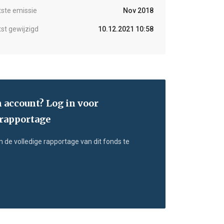
tste emissie
Nov 2018
tst gewijzigd
10.12.2021 10:58
n account? Log in voor
 rapportage
m de volledige rapportage van dit fonds te