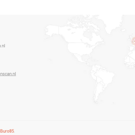
.nl
nscan.nl
r
Buro85
.