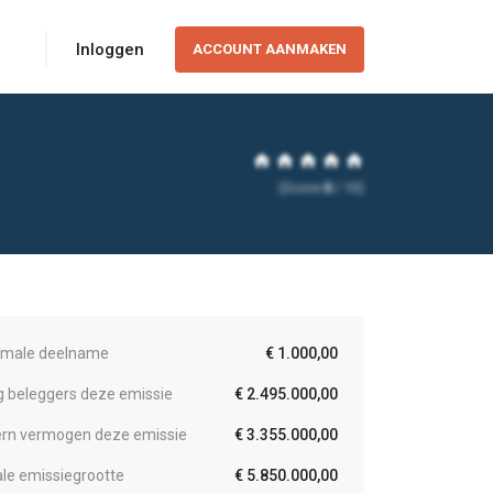
Inloggen
ACCOUNT AANMAKEN
home
home
home
home
home
(Score
0
/ 10)
imale deelname
€ 1.000,00
eg beleggers deze emissie
€ 2.495.000,00
ern vermogen deze emissie
€ 3.355.000,00
ale emissiegrootte
€ 5.850.000,00