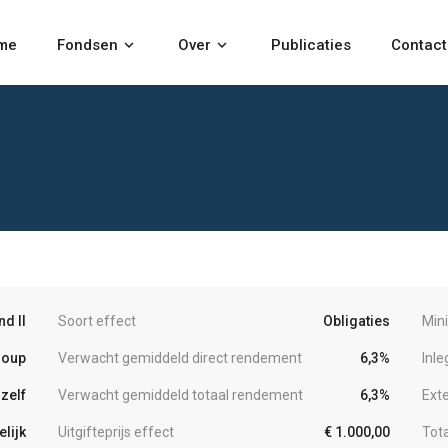
me
Fondsen
keyboard_arrow_down
Over
keyboard_arrow_down
Publicaties
Contact
d II
Soort effect
Obligaties
Min
roup
Verwacht gemiddeld direct rendement
6,3%
Inl
zelf
Verwacht gemiddeld totaal rendement
6,3%
Ext
lijk
Uitgifteprijs effect
€ 1.000,00
Tot