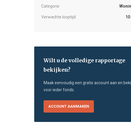
Categorie
Woni
Verwachte looptijd
10 
Wilt u de volledige rapportage
bekijken?
Maak eenvoudig een gratis account aan en beki
voor ieder fonds.
ACCOUNT AANMAKEN