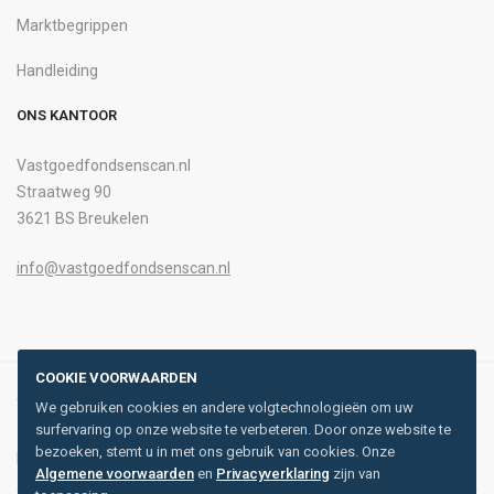
Marktbegrippen
Handleiding
ONS KANTOOR
Vastgoedfondsenscan.nl
Straatweg 90
3621 BS Breukelen
info@vastgoedfondsenscan.nl
COOKIE VOORWAARDEN
© 2026 Alle rechten voorbehouden. Ontwikkeld door
Buro85
.
We gebruiken cookies en andere volgtechnologieën om uw
surfervaring op onze website te verbeteren. Door onze website te
bezoeken, stemt u in met ons gebruik van cookies. Onze
Privacyverklaring
Algemene voorwaarden
en
Privacyverklaring
zijn van