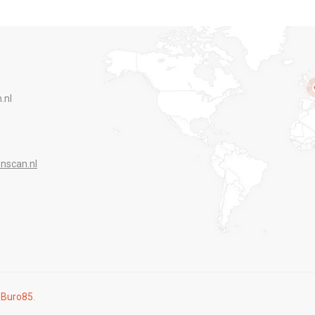
.nl
nscan.nl
r
Buro85
.