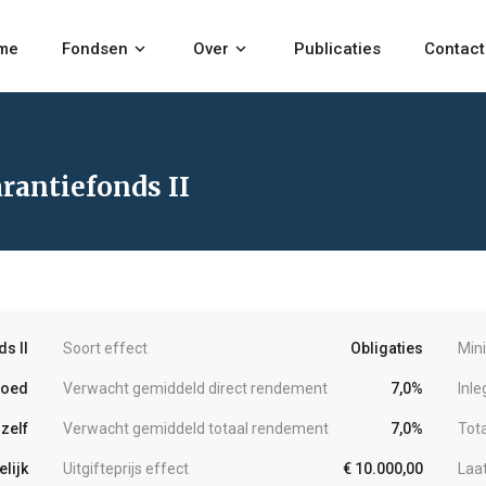
me
Fondsen
keyboard_arrow_down
Over
keyboard_arrow_down
Publicaties
Contact
rantiefonds II
s II
Soort effect
Obligaties
Min
goed
Verwacht gemiddeld direct rendement
7,0%
Inl
zelf
Verwacht gemiddeld totaal rendement
7,0%
Tot
lijk
Uitgifteprijs effect
€ 10.000,00
Laa