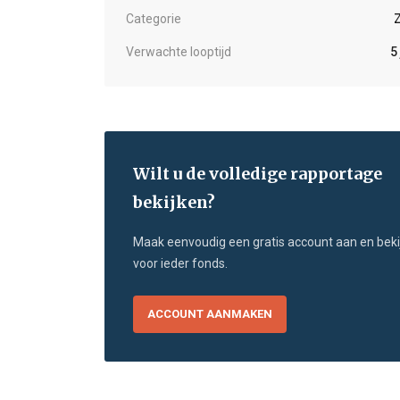
Categorie
Verwachte looptijd
5
Wilt u de volledige rapportage
bekijken?
Maak eenvoudig een gratis account aan en beki
voor ieder fonds.
ACCOUNT AANMAKEN