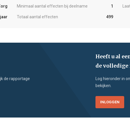
Zorg
Minimaal aantal effecten bij deelname
1
Laa
 jaar
Totaal aantal effecten
499
Heeft u al ee
de volledige
jk de rapportage
Log hieronder in o
bekijken.
INLOGGEN