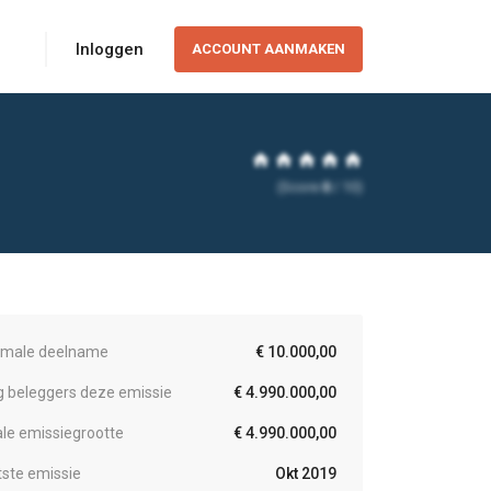
Inloggen
ACCOUNT AANMAKEN
home
home
home
home
home
(Score
0
/ 10)
imale deelname
€ 10.000,00
eg beleggers deze emissie
€ 4.990.000,00
ale emissiegrootte
€ 4.990.000,00
tste emissie
Okt 2019