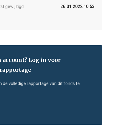
tst gewijzigd
26.01.2022 10:53
n account? Log in voor
 rapportage
m de volledige rapportage van dit fonds te