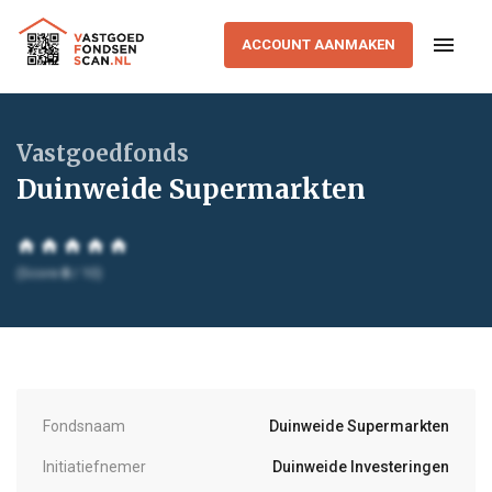
menu
ACCOUNT AANMAKEN
Vastgoedfonds
Duinweide Supermarkten
home
home
home
home
home
(Score
0
/ 10)
Fondsnaam
Duinweide Supermarkten
Initiatiefnemer
Duinweide Investeringen