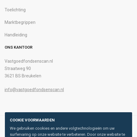
Toelichting
Marktbegrippen
Handleiding
ONS KANTOOR
Vastgoedfondsenscan.nl
Straatweg 90
3621 BS Breukelen
info@vastgoedfondsenscan.nl
COOKIE VOORWAARDEN
© 2026 Alle rechten voorbehouden. Ontwikkeld door
Buro85
.
We gebruiken cookies en andere volgtechnologieën om uw
surfervaring op onze website te verbeteren. Door onze website te