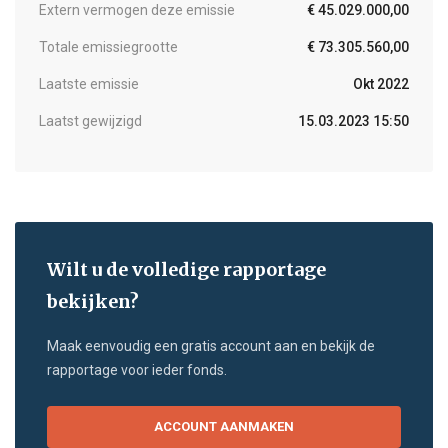
Extern vermogen deze emissie
€ 45.029.000,00
Totale emissiegrootte
€ 73.305.560,00
Laatste emissie
Okt 2022
Laatst gewijzigd
15.03.2023 15:50
Wilt u de volledige rapportage
bekijken?
Maak eenvoudig een gratis account aan en bekijk de
rapportage voor ieder fonds.
ACCOUNT AANMAKEN