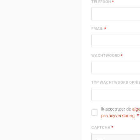
TELEFOON
*
EMAIL
*
WACHTWOORD
*
TYP WACHTWOORD OPNI
Ik accepteer de
alg
privacyverklaring
.
*
CAPTCHA
*