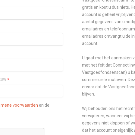
Vastgoedfondsenscan in te z
gratis en kost u dus niets.
account is geheel vrijblijve
aantal gegevens van u nodi
emailadres en telefoonnu
emailadres ontvangt u de i
account.
U gaat met het aanmaken v
met het feit dat Connect Inv
Vastgoedfondsenscan) u ka
commerciële motieven. Dez
EUW
*
ervoor dat de Vastgoedfond
blijven.
emene voorwaarden
en de
Wij behouden ons het recht
verwijderen, wanneer wij h
gegevens niet kloppen of w
dat het account oneigenlijk 