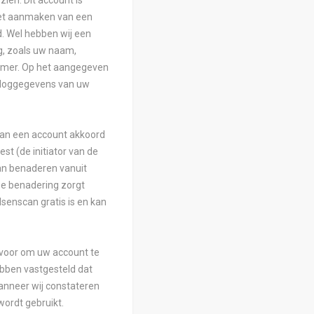
ien. Dit account is
 Het aanmaken van een
nd. Wel hebben wij een
g, zoals uw naam,
mmer. Op het aangegeven
nloggegevens van uw
an een account akkoord
est (de initiator van de
n benaderen vanuit
e benadering zorgt
senscan gratis is en kan
 voor om uw account te
ebben vastgesteld dat
anneer wij constateren
wordt gebruikt.