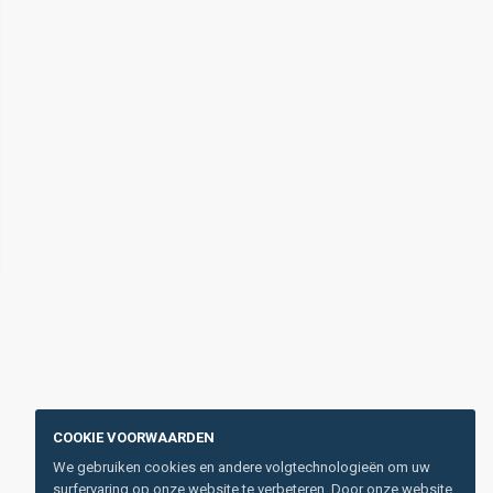
COOKIE VOORWAARDEN
We gebruiken cookies en andere volgtechnologieën om uw
surfervaring op onze website te verbeteren. Door onze website